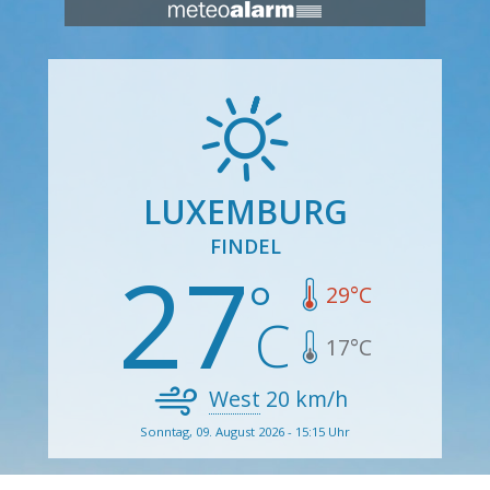
LUXEMBURG
FINDEL
27
29
°C
17
°C
West
20
km/h
Sonntag, 09. August 2026 - 15:15 Uhr