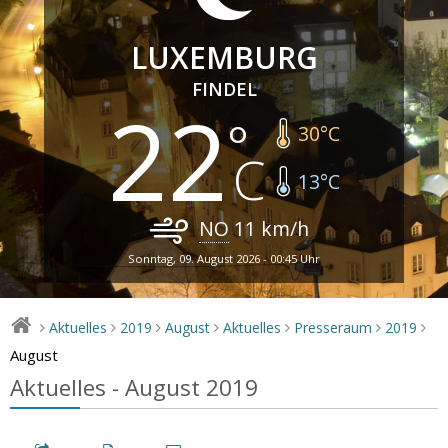
LUXEMBURG
FINDEL
22
30
°C
13
°C
NO
11
km/h
Sonntag, 09. August 2026 - 00:45 Uhr
Aktuelles
2019
August
Aktuelles
Presseraum
2019
>
>
>
>
>
>
>
August
Aktuelles - August 2019