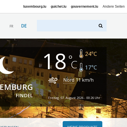
luxembourg.lu
guichet.lu
gouvernement.lu
Andere Seiten
DE
FR
18
24
°C
17
°C
Nord
11
km/h
XEMBURG
FINDEL
Freitag, 07. August 2026 - 00:26 Uhr
MEINE PRODUKTE