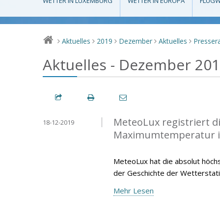
WETTER IN LUXEMBURG
WETTER IN EUROPA
FLUGW
Aktuelles
2019
Dezember
Aktuelles
Presse
>
>
>
>
>
Aktuelles - Dezember 20
MeteoLux registriert 
18-12-2019
Maximumtemperatur 
MeteoLux hat die absolut höc
der Geschichte der Wetterstat
Mehr Lesen