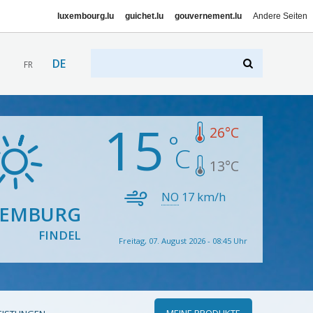
luxembourg.lu
guichet.lu
gouvernement.lu
Andere Seiten
DE
FR
15
26
°C
13
°C
NO
17
km/h
XEMBURG
FINDEL
Freitag, 07. August 2026 - 08:45 Uhr
MEINE PRODUKTE