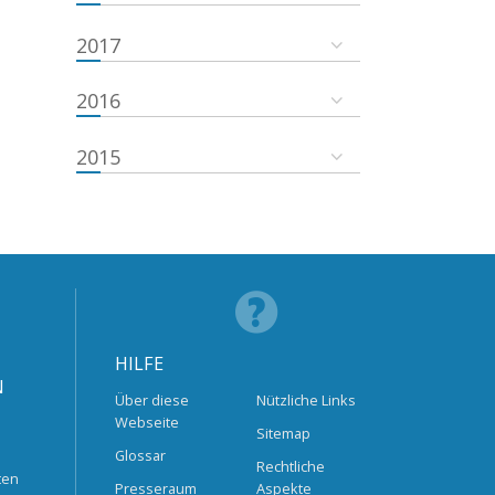
2017
2016
2015
HILFE
N
Über diese
Nützliche Links
Webseite
Sitemap
Glossar
Rechtliche
ten
Presseraum
Aspekte