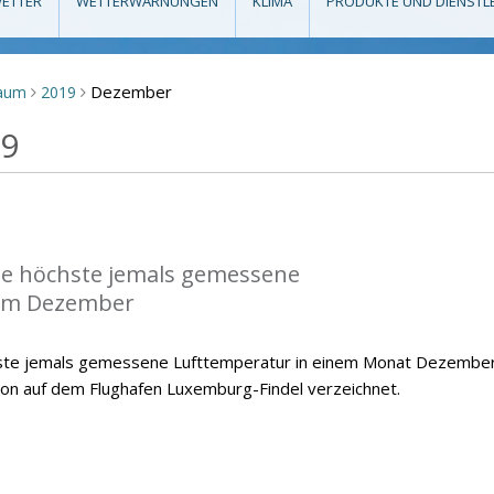
ETTER
WETTERWARNUNGEN
KLIMA
PRODUKTE UND DIENSTL
Dezember
raum
2019
>
>
19
die höchste jemals gemessene
im Dezember
hste jemals gemessene Lufttemperatur in einem Monat Dezember
ion auf dem Flughafen Luxemburg-Findel verzeichnet.