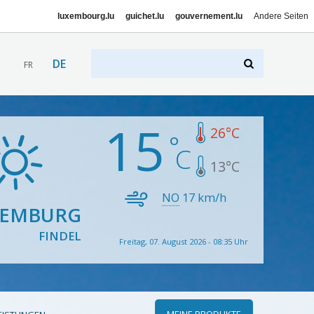
luxembourg.lu
guichet.lu
gouvernement.lu
Andere Seiten
DE
FR
15
26
°C
13
°C
NO
17
km/h
XEMBURG
FINDEL
Freitag, 07. August 2026 - 08:35 Uhr
MEINE PRODUKTE