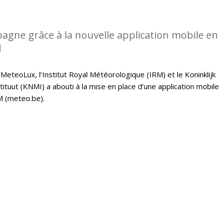
gne grâce à la nouvelle application mobile en
M
 MeteoLux, l’Institut Royal Météorologique (IRM) et le Koninklijk
tuut (KNMI) a abouti à la mise en place d’une application mobile
M (meteo.be).