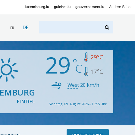
luxembourg.lu
guichet.lu
gouvernement.lu
Andere Seiten
DE
FR
29
29
°C
17
°C
West
20
km/h
XEMBURG
FINDEL
Sonntag, 09. August 2026 - 13:55 Uhr
MEINE PRODUKTE