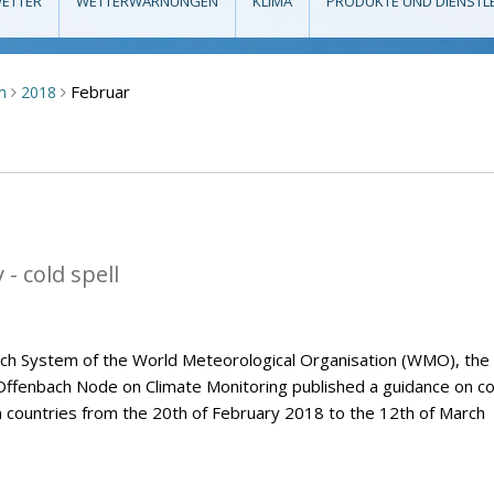
ETTER
WETTERWARNUNGEN
KLIMA
PRODUKTE UND DIENSTL
Februar
m
2018
>
>
- cold spell
tch System of the World Meteorological Organisation (WMO), the
Offenbach Node on Climate Monitoring published a guidance on co
n countries from the 20th of February 2018 to the 12th of March