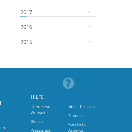
2017
2016
2015
HILFE
N
Über diese
Nützliche Links
Webseite
Sitemap
Glossar
Rechtliche
ten
Presseraum
Aspekte