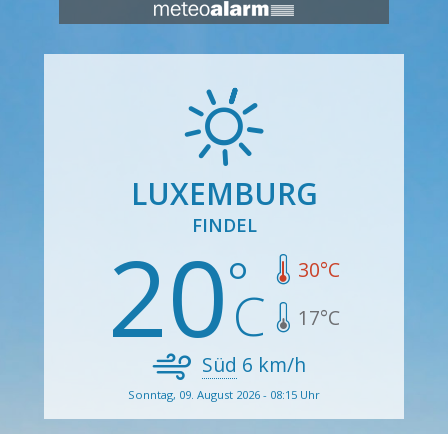
LUXEMBURG
FINDEL
20
30
°C
17
°C
Süd
6
km/h
Sonntag, 09. August 2026 - 08:15 Uhr