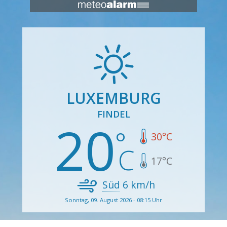
LUXEMBURG
FINDEL
20
30
°C
17
°C
Süd
6
km/h
Sonntag, 09. August 2026 - 08:15 Uhr