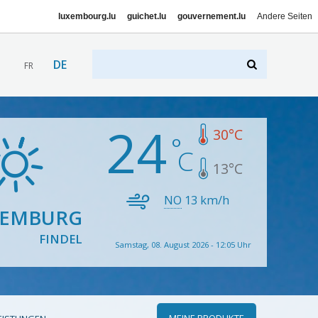
luxembourg.lu
guichet.lu
gouvernement.lu
Andere Seiten
DE
FR
24
30
°C
13
°C
NO
13
km/h
XEMBURG
FINDEL
Samstag, 08. August 2026 - 12:05 Uhr
MEINE PRODUKTE