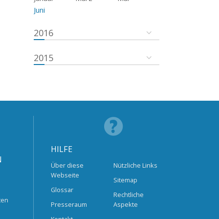
Juni
2016
2015
HILFE
N
Über diese
Nützliche Links
Webseite
Sitemap
Glossar
Rechtliche
ten
Presseraum
Aspekte