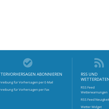
TERVORHERSAGEN ABONNIEREN
RSS UND
WETTERDATE
hreibung für Vorhersagen per E-Mail
RSS Feed
hreibung für Vorhersagen per Fax
Wetterwarnungen
RSS Feed Neuigkei
Wetter Widget