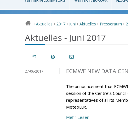
WETTER IN LUXEMBURG
WETTER IN EUROPA
FLUGW
Aktuelles
2017
Juni
Aktuelles
Presseraum
>
>
>
>
>
>
Aktuelles - Juni 2017
ECMWF NEW DATA CENT
27-06-2017
The announcement that ECMWF’s 
session of the Centre’s Council
representatives of all its M
MeteoLux.
Mehr Lesen