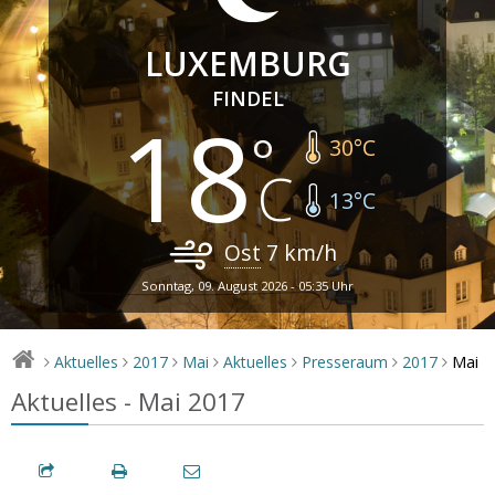
LUXEMBURG
FINDEL
18
30
°C
13
°C
Ost
7
km/h
Sonntag, 09. August 2026 - 05:35 Uhr
Mai
Aktuelles
2017
Mai
Aktuelles
Presseraum
2017
>
>
>
>
>
>
>
Aktuelles - Mai 2017