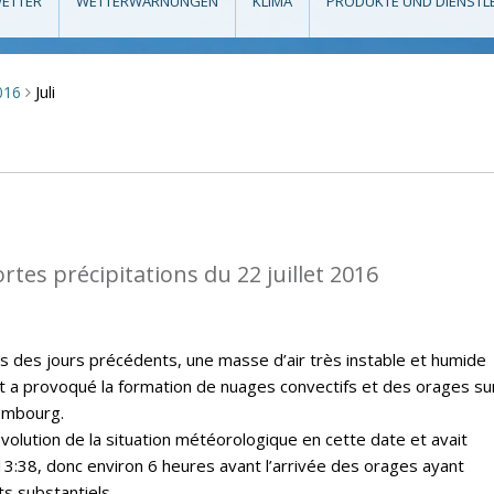
ETTER
WETTERWARNUNGEN
KLIMA
PRODUKTE UND DIENSTL
Juli
016
>
rtes précipitations du 22 juillet 2016
rs des jours précédents, une masse d’air très instable et humide
t a provoqué la formation de nuages convectifs et des orages sur
embourg.
évolution de la situation météorologique en cette date et avait
13:38, donc environ 6 heures avant l’arrivée des orages ayant
s substantiels.