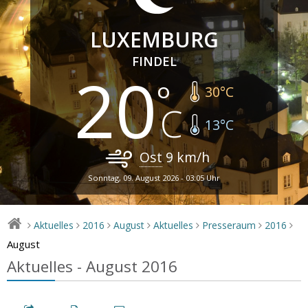
LUXEMBURG
FINDEL
20
30
°C
13
°C
Ost
9
km/h
Sonntag, 09. August 2026 - 03:05 Uhr
Aktuelles
2016
August
Aktuelles
Presseraum
2016
>
>
>
>
>
>
>
August
Aktuelles - August 2016