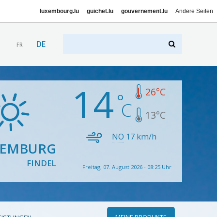
luxembourg.lu
guichet.lu
gouvernement.lu
Andere Seiten
DE
FR
14
26
°C
13
°C
NO
17
km/h
XEMBURG
FINDEL
Freitag, 07. August 2026 - 08:25 Uhr
MEINE PRODUKTE