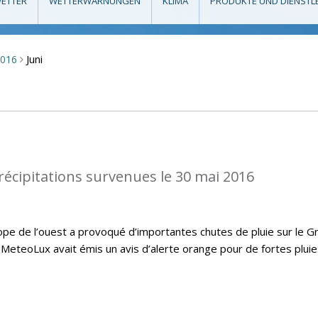
ETTER
WETTERWARNUNGEN
KLIMA
PRODUKTE UND DIENSTL
Juni
2016
>
récipitations survenues le 30 mai 2016
ope de l’ouest a provoqué d’importantes chutes de pluie sur le G
MeteoLux avait émis un avis d’alerte orange pour de fortes pluie