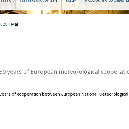
ETTER
WETTERWARNUNGEN
KLIMA
PRODUKTE UND DIENSTL
Mai
2026
>
0 years of European meteorological cooperati
ears of cooperation between European National Meteorological