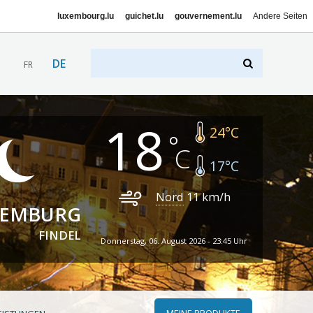
luxembourg.lu
guichet.lu
gouvernement.lu
Andere Seiten
DE
FR
18
24
°C
17
°C
Nord
11
km/h
XEMBURG
FINDEL
Donnerstag, 06. August 2026 - 23:45 Uhr
MEINE PRODUKTE