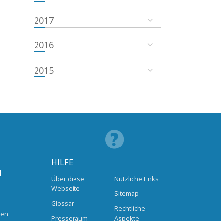
2017
2016
2015
HILFE
N
Über diese
Nützliche Links
Webseite
Sitemap
Glossar
Rechtliche
ten
Presseraum
Aspekte