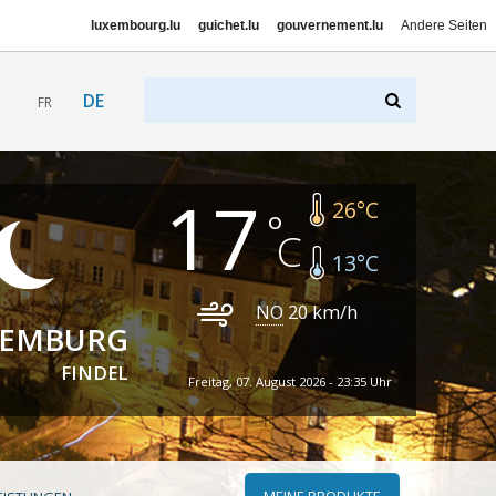
luxembourg.lu
guichet.lu
gouvernement.lu
Andere Seiten
DE
FR
17
26
°C
13
°C
NO
20
km/h
XEMBURG
FINDEL
Freitag, 07. August 2026 - 23:35 Uhr
MEINE PRODUKTE