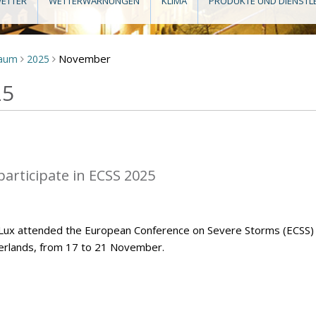
ETTER
WETTERWARNUNGEN
KLIMA
PRODUKTE UND DIENSTL
November
raum
2025
>
>
25
articipate in ECSS 2025
Lux attended the European Conference on Severe Storms (ECSS)
herlands, from 17 to 21 November.