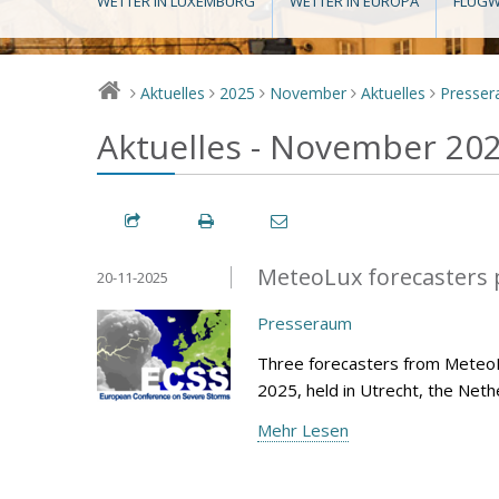
WETTER IN LUXEMBURG
WETTER IN EUROPA
FLUGW
Aktuelles
2025
November
Aktuelles
Presse
>
>
>
>
>
Aktuelles - November 20
MeteoLux forecasters p
20-11-2025
Presseraum
Three forecasters from Meteo
2025, held in Utrecht, the Net
Mehr Lesen