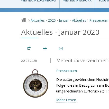
WETTER IN LUXEMBURG
WETTER IN EUROPA
FLUGW
Aktuelles
2020
Januar
Aktuelles
Presseraum
>
>
>
>
>
Aktuelles - Januar 2020
MeteoLux verzeichnet 
20-01-2020
Presseraum
Die außergewöhnlichen Hochdru
Folge, dies in Bezug zum am 
umgerechneten Luftdruck (QFF)
Mehr Lesen