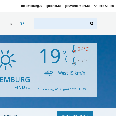
luxembourg.lu
guichet.lu
gouvernement.lu
Andere Seiten
DE
FR
19
24
°C
17
°C
West
15
km/h
XEMBURG
FINDEL
Donnerstag, 06. August 2026 - 11:25 Uhr
MEINE PRODUKTE