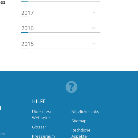
ies
2017
2016
2015
HILFE
N
Über diese
Nützliche Links
Webseite
Sitemap
Glossar
Rechtliche
ten
Presseraum
Aspekte