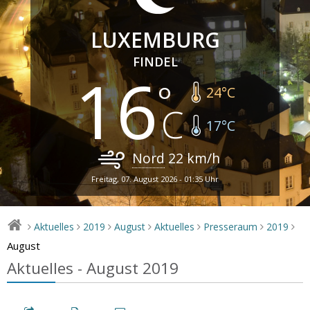
LUXEMBURG
FINDEL
16
24
°C
17
°C
Nord
22
km/h
Freitag, 07. August 2026 - 01:35 Uhr
Aktuelles
2019
August
Aktuelles
Presseraum
2019
>
>
>
>
>
>
>
August
Aktuelles - August 2019