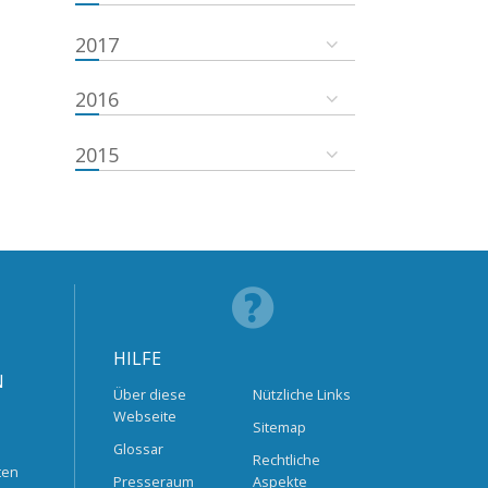
2017
2016
2015
HILFE
N
Über diese
Nützliche Links
Webseite
Sitemap
Glossar
Rechtliche
ten
Presseraum
Aspekte