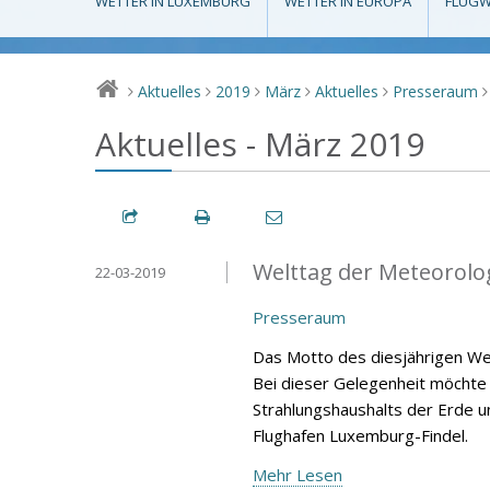
WETTER IN LUXEMBURG
WETTER IN EUROPA
FLUGW
Aktuelles
2019
März
Aktuelles
Presseraum
>
>
>
>
>
>
Aktuelles - März 2019
Welttag der Meteorolo
22-03-2019
Presseraum
Das Motto des diesjährigen Wel
Bei dieser Gelegenheit möchte 
Strahlungshaushalts der Erde u
Flughafen Luxemburg-Findel.
Mehr Lesen