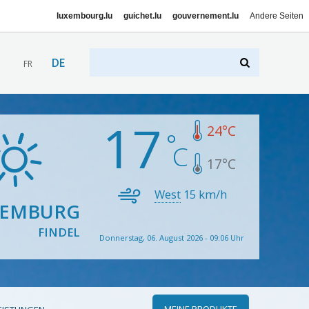
luxembourg.lu
guichet.lu
gouvernement.lu
Andere Seiten
DE
FR
17
24
°C
17
°C
West
15
km/h
XEMBURG
FINDEL
Donnerstag, 06. August 2026 - 09:06 Uhr
MEINE PRODUKTE