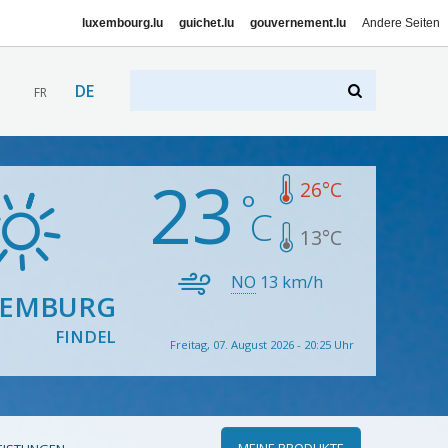
luxembourg.lu
guichet.lu
gouvernement.lu
Andere Seiten
DE
FR
23
26
°C
13
°C
NO
13
km/h
XEMBURG
FINDEL
Freitag, 07. August 2026 - 20:25 Uhr
MEINE PRODUKTE