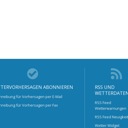
TERVORHERSAGEN ABONNIEREN
RSS UND
WETTERDATE
hreibung für Vorhersagen per E-Mail
RSS Feed
hreibung für Vorhersagen per Fax
Wetterwarnungen
RSS Feed Neuigkei
Wetter Widget