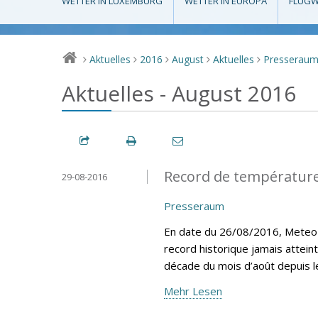
WETTER IN LUXEMBURG
WETTER IN EUROPA
FLUGW
Aktuelles
2016
August
Aktuelles
Presserau
>
>
>
>
>
Aktuelles - August 2016
Record de température
29-08-2016
Presseraum
En date du 26/08/2016, MeteoLu
record historique jamais attein
décade du mois d’août depuis 
Mehr Lesen