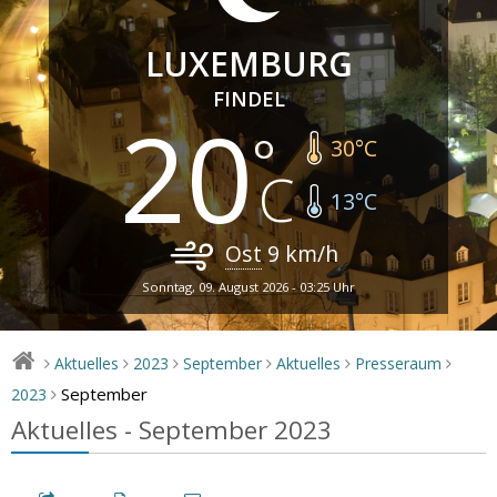
LUXEMBURG
FINDEL
20
30
°C
13
°C
Ost
9
km/h
Sonntag, 09. August 2026 - 03:25 Uhr
Aktuelles
2023
September
Aktuelles
Presseraum
>
>
>
>
>
>
September
2023
>
Aktuelles - September 2023