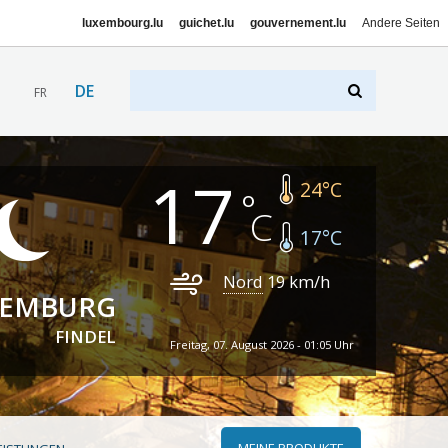
luxembourg.lu
guichet.lu
gouvernement.lu
Andere Seiten
DE
FR
17
24
°C
17
°C
Nord
19
km/h
XEMBURG
FINDEL
Freitag, 07. August 2026 - 01:05 Uhr
MEINE PRODUKTE