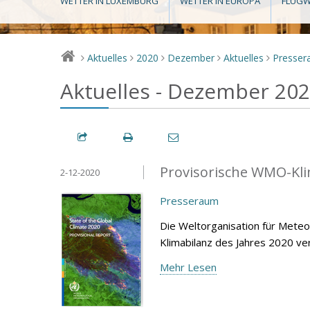
WETTER IN LUXEMBURG
WETTER IN EUROPA
FLUGW
Aktuelles
2020
Dezember
Aktuelles
Presse
>
>
>
>
>
Aktuelles - Dezember 20
Provisorische WMO-Kli
2-12-2020
Presseraum
Die Weltorganisation für Mete
Klimabilanz des Jahres 2020 ver
Mehr Lesen