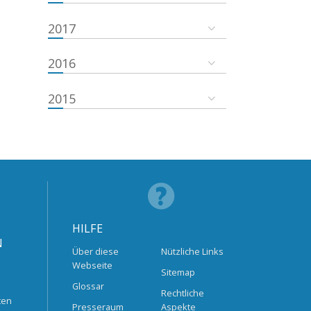
2017
2016
2015
HILFE
N
Über diese
Nützliche Links
Webseite
Sitemap
Glossar
Rechtliche
ten
Presseraum
Aspekte