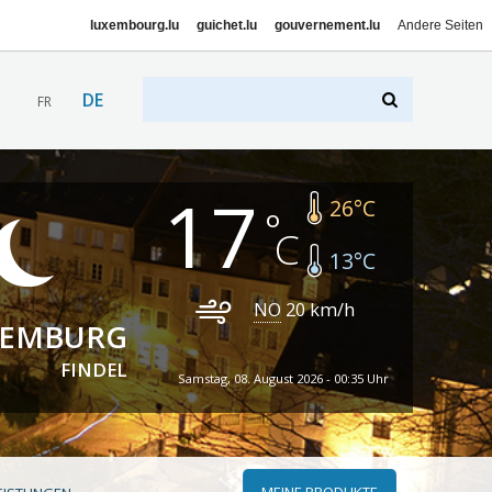
luxembourg.lu
guichet.lu
gouvernement.lu
Andere Seiten
DE
FR
17
26
°C
13
°C
NO
20
km/h
XEMBURG
FINDEL
Samstag, 08. August 2026 - 00:35 Uhr
MEINE PRODUKTE