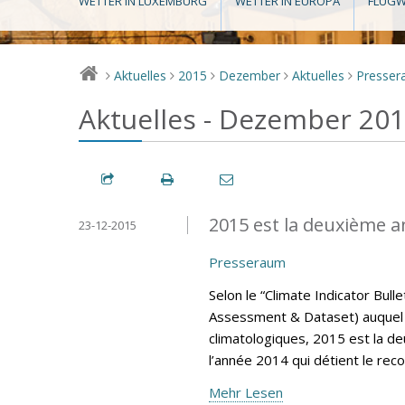
WETTER IN LUXEMBURG
WETTER IN EUROPA
FLUGW
Aktuelles
2015
Dezember
Aktuelles
Presse
>
>
>
>
>
Aktuelles - Dezember 20
2015 est la deuxième a
23-12-2015
Presseraum
Selon le “Climate Indicator Bul
Assessment & Dataset) auquel 
climatologiques, 2015 est la d
l’année 2014 qui détient le rec
Mehr Lesen