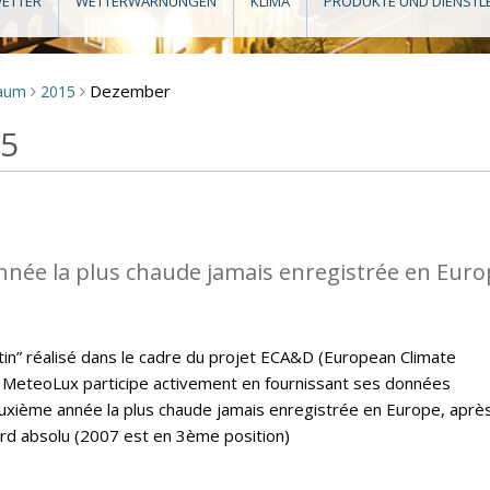
ETTER
WETTERWARNUNGEN
KLIMA
PRODUKTE UND DIENSTL
Dezember
raum
2015
>
>
15
nnée la plus chaude jamais enregistrée en Eur
letin” réalisé dans le cadre du projet ECA&D (European Climate
MeteoLux participe activement en fournissant ses données
euxième année la plus chaude jamais enregistrée en Europe, aprè
ord absolu (2007 est en 3ème position)