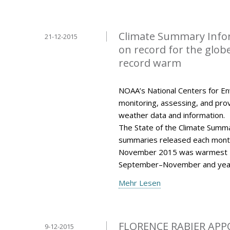
Climate Summary Info
21-12-2015
on record for the glo
record warm
NOAA’s National Centers for Env
monitoring, assessing, and provi
weather data and information.
The State of the Climate Summar
summaries released each mont
November 2015 was warmest N
September–November and year
Mehr Lesen
FLORENCE RABIER APP
9-12-2015