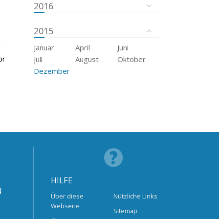
2016
2015
r
Januar
April
Juni
or
Juli
August
Oktober
Dezember
HILFE
N
Über diese
Nützliche Links
Webseite
Sitemap