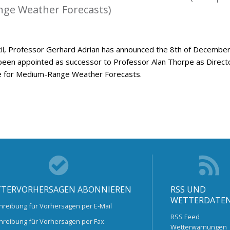
ge Weather Forecasts)
l, Professor Gerhard Adrian has announced the 8th of Decembe
been appointed as successor to Professor Alan Thorpe as Direct
e for Medium-Range Weather Forecasts.
TERVORHERSAGEN ABONNIEREN
RSS UND
WETTERDATE
hreibung für Vorhersagen per E-Mail
RSS Feed
hreibung für Vorhersagen per Fax
Wetterwarnungen