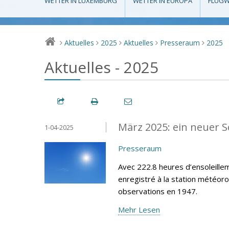
WETTER IN LUXEMBURG
WETTER IN EUROPA
FLUGW
Aktuelles
2025
Aktuelles
Presseraum
2025
>
>
>
>
>
Aktuelles - 2025
März 2025: ein neuer 
1-04-2025
Presseraum
Avec 222.8 heures d’ensoleillem
enregistré à la station météor
observations en 1947.
Mehr Lesen