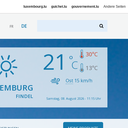
luxembourg.lu
guichet.lu
gouvernement.lu
Andere Seiten
DE
FR
21
30
°C
13
°C
Ost
15
km/h
XEMBURG
FINDEL
Samstag, 08. August 2026 - 11:15 Uhr
MEINE PRODUKTE