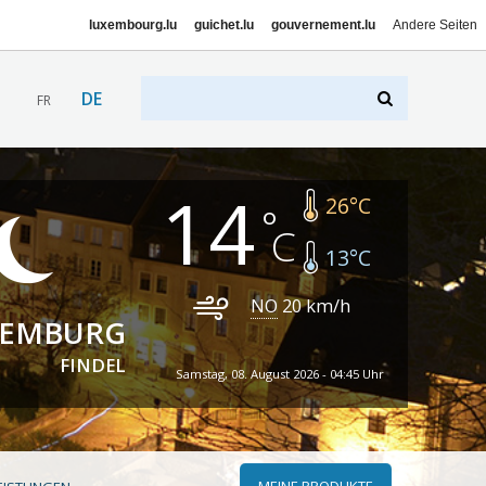
luxembourg.lu
guichet.lu
gouvernement.lu
Andere Seiten
DE
FR
14
26
°C
13
°C
NO
20
km/h
XEMBURG
FINDEL
Samstag, 08. August 2026 - 04:45 Uhr
MEINE PRODUKTE