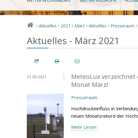
WETTER IN LUXEMBURG
WETTER IN EUROPA
FLUGW
Aktuelles
2021
März
Aktuelles
Presseraum
>
>
>
>
>
>
Aktuelles - März 2021
MeteoLux verzeichnet 
31-03-2021
Monat März!
Presseraum
Hochdruckeinfluss in Verbindu
neuen Monatsrekord der Höchst
Mehr Lesen