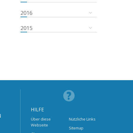
2016
2015
HILFE
N
Über diese
Nützliche Links
Webseite
Sitemap