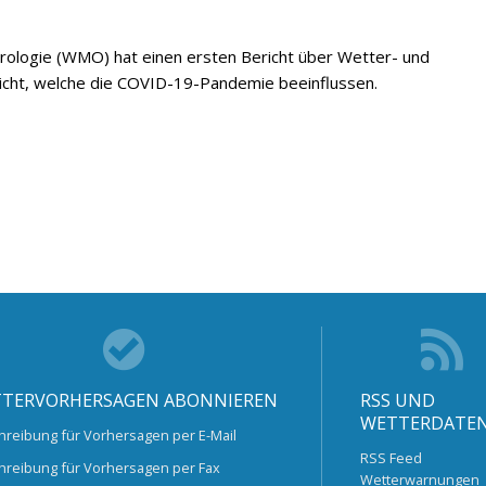
rologie (WMO) hat einen ersten Bericht über Wetter- und
tlicht, welche die COVID-19-Pandemie beeinflussen.
TERVORHERSAGEN ABONNIEREN
RSS UND
WETTERDATE
hreibung für Vorhersagen per E-Mail
RSS Feed
hreibung für Vorhersagen per Fax
Wetterwarnungen