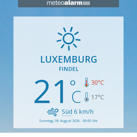
LUXEMBURG
FINDEL
21
30
°C
17
°C
Süd
6
km/h
Sonntag, 09. August 2026 - 09:05 Uhr