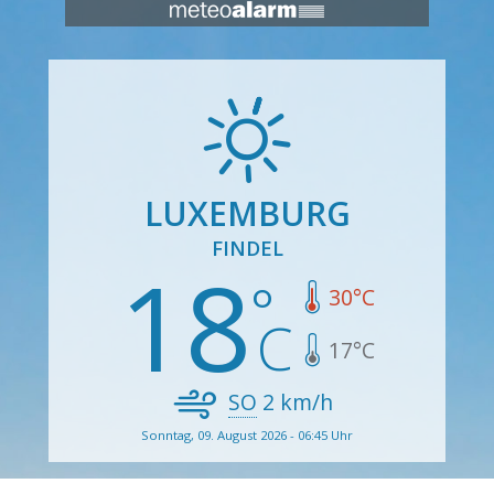
LUXEMBURG
FINDEL
18
30
°C
17
°C
SO
2
km/h
Sonntag, 09. August 2026 - 06:45 Uhr