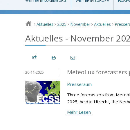
WETTER IN LUXEMBURG
WETTER IN EUROPA
FLUGW
Aktuelles
2025
November
Aktuelles
Presse
>
>
>
>
>
Aktuelles - November 20
MeteoLux forecasters p
20-11-2025
Presseraum
Three forecasters from Meteo
2025, held in Utrecht, the Net
Mehr Lesen