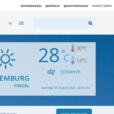
luxembourg.lu
guichet.lu
gouvernement.lu
Andere Seiten
DE
FR
28
30
°C
13
°C
SO
6
km/h
XEMBURG
FINDEL
Samstag, 08. August 2026 - 20:16 Uhr
MEINE PRODUKTE