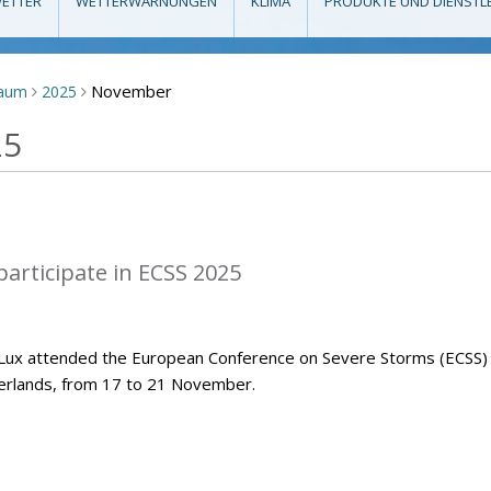
ETTER
WETTERWARNUNGEN
KLIMA
PRODUKTE UND DIENSTL
November
raum
2025
>
>
25
articipate in ECSS 2025
Lux attended the European Conference on Severe Storms (ECSS)
herlands, from 17 to 21 November.