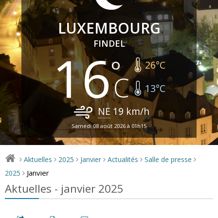
LUXEMBOURG
FINDEL
16
26
°C
13
°C
NE
19
km/h
Samedi 08 août 2026 à 01h15
Aktuelles
2025
Janvier
Actualités
Salle de presse
>
>
>
>
>
>
Janvier
2025
>
Aktuelles - janvier 2025