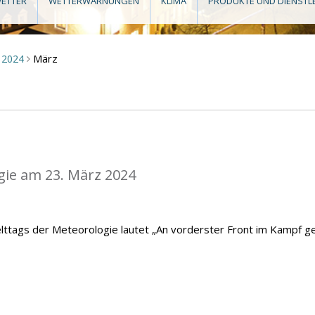
ETTER
WETTERWARNUNGEN
KLIMA
PRODUKTE UND DIENSTL
März
2024
>
gie am 23. März 2024
lttags der Meteorologie lautet „An vorderster Front im Kampf g