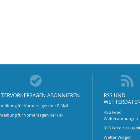
TERVORHERSAGEN ABONNIEREN
RSS UND
WETTERDATE
hreibung für Vorhersagen per E-Mail
RSS Feed
hreibung für Vorhersagen per Fax
Wetterwarnungen
RSS Feed Neuigkei
Wetter Widget