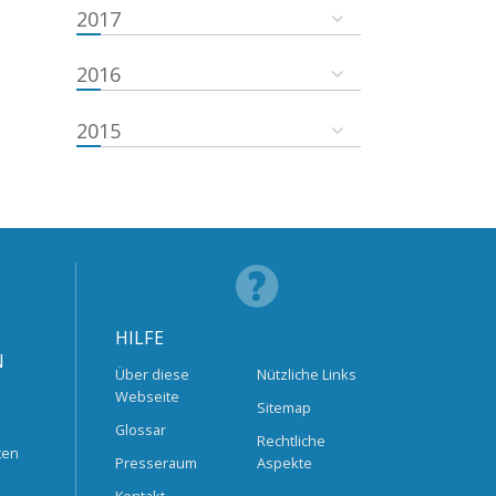
2017
2016
2015
HILFE
N
Über diese
Nützliche Links
Webseite
Sitemap
Glossar
Rechtliche
ten
Presseraum
Aspekte