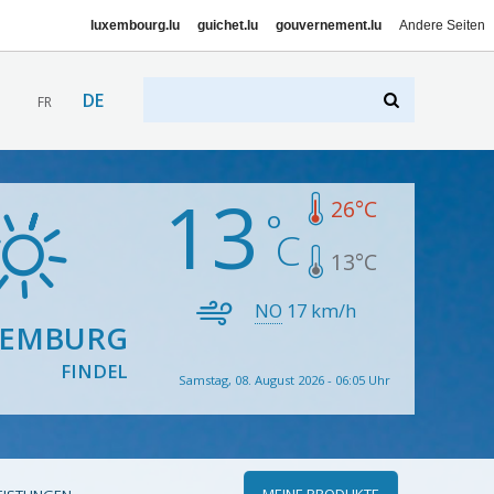
luxembourg.lu
guichet.lu
gouvernement.lu
Andere Seiten
DE
FR
13
26
°C
13
°C
NO
17
km/h
XEMBURG
FINDEL
Samstag, 08. August 2026 - 06:05 Uhr
MEINE PRODUKTE