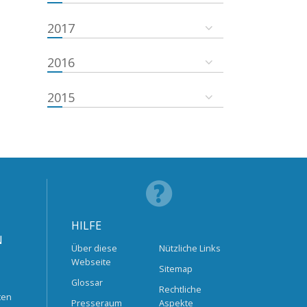
2017
2016
2015
HILFE
N
Über diese
Nützliche Links
Webseite
Sitemap
Glossar
Rechtliche
ten
Presseraum
Aspekte