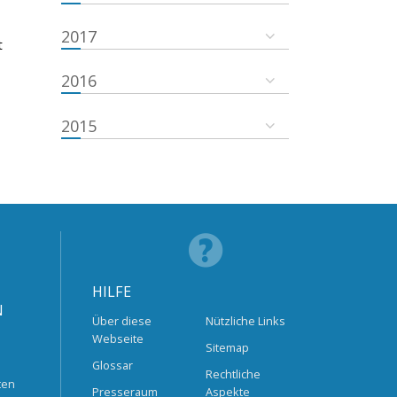
2017
t
2016
2015
HILFE
N
Über diese
Nützliche Links
Webseite
Sitemap
Glossar
Rechtliche
ten
Presseraum
Aspekte