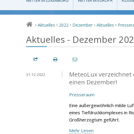
WETTER IN LUXEMBURG
WETTER IN EUROPA
FLUGW
Aktuelles
2022
Dezember
Aktuelles
Presse
>
>
>
>
>
Aktuelles - Dezember 20
MeteoLux verzeichnet 
31-12-2022
einen Dezember!
Presseraum
Eine außergewöhnlich milde Lu
eines Tiefdruckkomplexes in Ri
Großherzogtum geführt.
Mehr Lesen