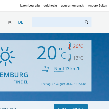
luxembourg.lu
guichet.lu
gouvernement.lu
Andere Seiten
DE
FR
20
26
°C
13
°C
Nord
13
km/h
XEMBURG
FINDEL
Freitag, 07. August 2026 - 12:35 Uhr
MEINE PRODUKTE