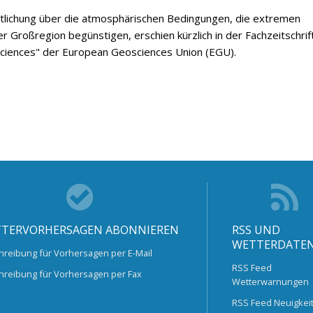
ntlichung über die atmosphärischen Bedingungen, die extremen
er Großregion begünstigen, erschien kürzlich in der Fachzeitschrif
ciences" der European Geosciences Union (EGU).
TERVORHERSAGEN ABONNIEREN
RSS UND
WETTERDATE
hreibung für Vorhersagen per E-Mail
RSS Feed
hreibung für Vorhersagen per Fax
Wetterwarnungen
RSS Feed Neuigkei