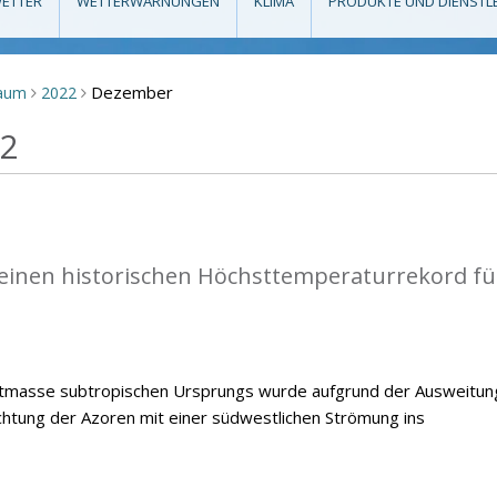
ETTER
WETTERWARNUNGEN
KLIMA
PRODUKTE UND DIENSTL
Dezember
raum
2022
>
>
22
einen historischen Höchsttemperaturrekord fü
ftmasse subtropischen Ursprungs wurde aufgrund der Ausweitun
chtung der Azoren mit einer südwestlichen Strömung ins