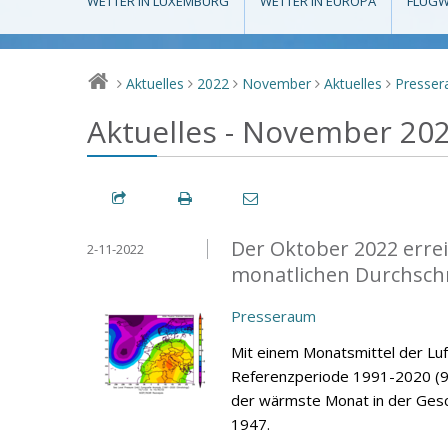
WETTER IN LUXEMBURG
WETTER IN EUROPA
FLUGW
Aktuelles
2022
November
Aktuelles
Presse
>
>
>
>
>
Aktuelles - November 20
Der Oktober 2022 errei
2-11-2022
monatlichen Durchsch
Presseraum
Mit einem Monatsmittel der Lu
Referenzperiode 1991-2020 (9,
der wärmste Monat in der Gesc
1947.