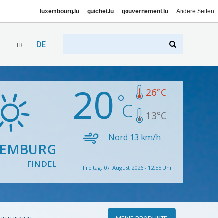
luxembourg.lu
guichet.lu
gouvernement.lu
Andere Seiten
DE
FR
20
26
°C
13
°C
Nord
13
km/h
XEMBURG
FINDEL
Freitag, 07. August 2026 - 12:55 Uhr
MEINE PRODUKTE