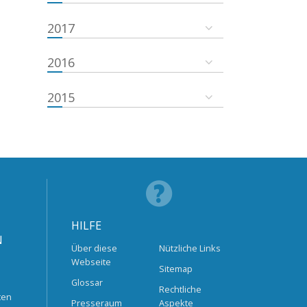
2017
2016
2015
HILFE
N
Über diese
Nützliche Links
Webseite
Sitemap
Glossar
Rechtliche
ten
Presseraum
Aspekte