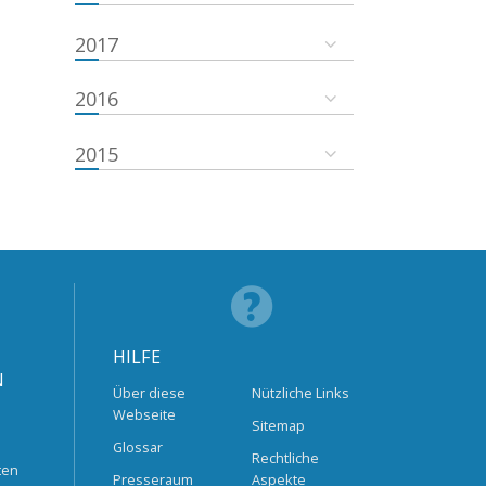
2017
2016
2015
HILFE
N
Über diese
Nützliche Links
Webseite
Sitemap
Glossar
Rechtliche
ten
Presseraum
Aspekte