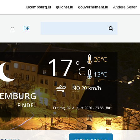
luxembourg.lu
guichet.lu
gouvernement.lu
Andere Seiten
DE
FR
17
26
°C
13
°C
NO
20
km/h
XEMBURG
FINDEL
Freitag, 07. August 2026 - 23:35 Uhr
MEINE PRODUKTE