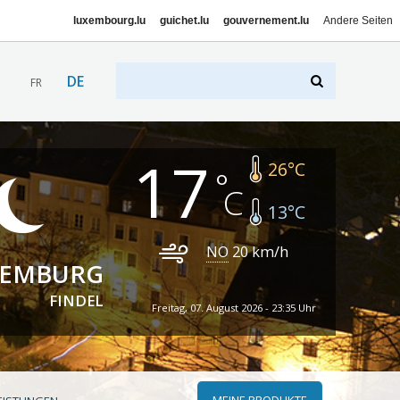
luxembourg.lu
guichet.lu
gouvernement.lu
Andere Seiten
DE
FR
17
26
°C
13
°C
NO
20
km/h
XEMBURG
FINDEL
Freitag, 07. August 2026 - 23:35 Uhr
MEINE PRODUKTE