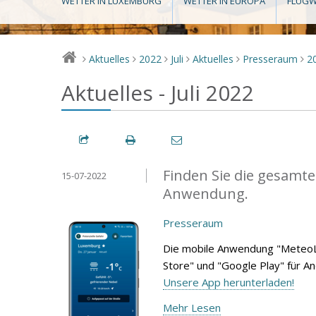
WETTER IN LUXEMBURG
WETTER IN EUROPA
FLUGW
Aktuelles
2022
Juli
Aktuelles
Presseraum
2
>
>
>
>
>
>
Aktuelles - Juli 2022
Finden Sie die gesamte
15-07-2022
Anwendung.
Presseraum
Die mobile Anwendung "MeteoL
Store" und "Google Play" für A
Unsere App herunterladen!
Mehr Lesen