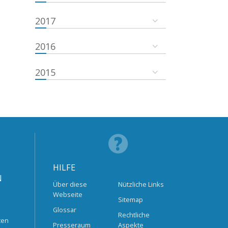
2017
2016
2015
HILFE
N
Über diese
Nützliche Links
Webseite
Sitemap
Glossar
Rechtliche
ten
Presseraum
Aspekte