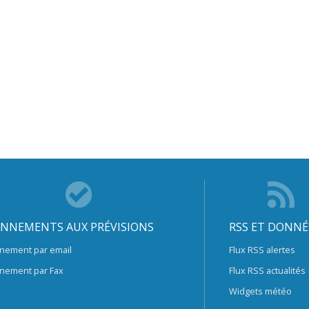
NNEMENTS AUX PRÉVISIONS
RSS ET DONNÉ
nement par email
Flux RSS alertes
nement par Fax
Flux RSS actualités
Widgets météo