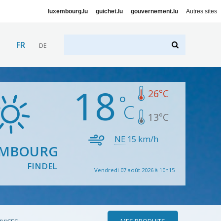
luxembourg.lu
guichet.lu
gouvernement.lu
Autres sites
FR
DE
18
26
°C
13
°C
NE
15
km/h
EMBOURG
FINDEL
Vendredi 07 août 2026 à 10h15
MES PRODUITS