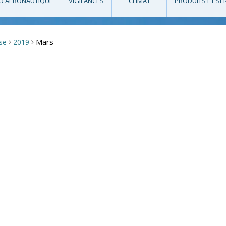
O AÉRONAUTIQUE
VIGILANCES
CLIMAT
PRODUITS ET SE
Mars
sse
2019
>
>