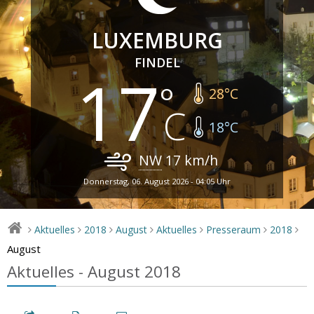
LUXEMBURG
FINDEL
17
28
°C
18
°C
NW
17
km/h
Donnerstag, 06. August 2026 - 04:05 Uhr
Aktuelles
2018
August
Aktuelles
Presseraum
2018
>
>
>
>
>
>
>
August
Aktuelles - August 2018