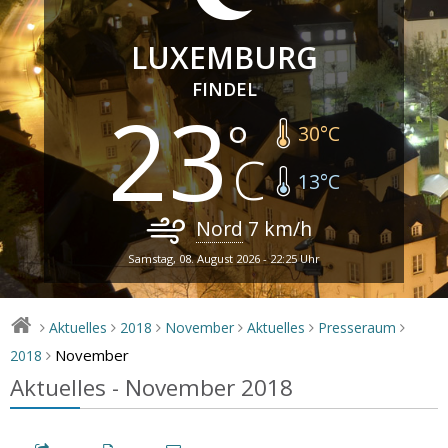
LUXEMBURG
FINDEL
23
30
°C
13
°C
Nord
7
km/h
Samstag, 08. August 2026 - 22:25 Uhr
Aktuelles
2018
November
Aktuelles
Presseraum
>
>
>
>
>
>
November
2018
>
Aktuelles - November 2018