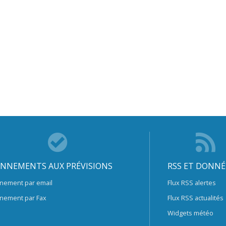
NNEMENTS AUX PRÉVISIONS
RSS ET DONNÉ
nement par email
Flux RSS alertes
nement par Fax
Flux RSS actualités
Widgets météo