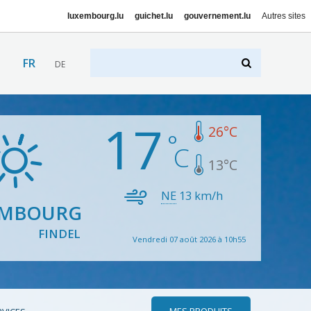
luxembourg.lu
guichet.lu
gouvernement.lu
Autres sites
FR
DE
17
26
°C
13
°C
NE
13
km/h
EMBOURG
FINDEL
Vendredi 07 août 2026 à 10h55
MES PRODUITS