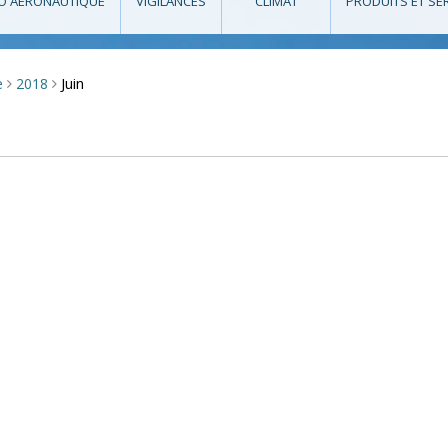
O AÉRONAUTIQUE
VIGILANCES
CLIMAT
PRODUITS ET SE
Juin
e
2018
>
>