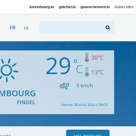
luxembourg.lu
guichet.lu
gouvernement.lu
Autres sites
FR
DE
29
30
°C
13
°C
9
km/h
EMBOURG
FINDEL
Samedi 08 août 2026 à 18h25
MES PRODUITS