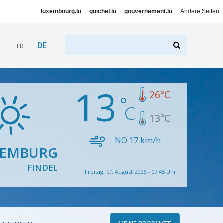
luxembourg.lu
guichet.lu
gouvernement.lu
Andere Seiten
DE
FR
13
26
°C
13
°C
NO
17
km/h
XEMBURG
FINDEL
Freitag, 07. August 2026 - 07:45 Uhr
MEINE PRODUKTE