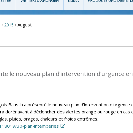
ETTER
WETTERWARNUNGEN
KLIMA
PRODUKTE UND DIENSTL
August
m
2015
>
>
te le nouveau plan d’intervention d’urgence en
nçois Bausch a présenté le nouveau plan d’intervention d’urgence 
vira dorénavant à déclencher des alertes orange ou rouge en cas 
las, pluies, orages, chaleurs et froids extrêmes.
118019/30-plan-intemperies