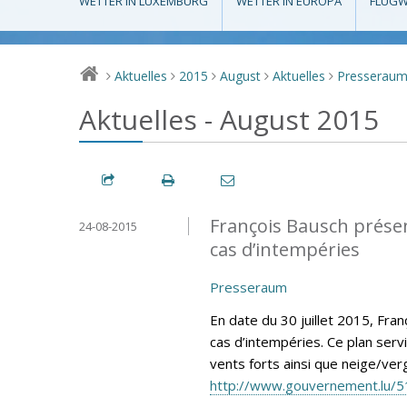
WETTER IN LUXEMBURG
WETTER IN EUROPA
FLUGW
Aktuelles
2015
August
Aktuelles
Presserau
>
>
>
>
>
Aktuelles - August 2015
François Bausch présen
24-08-2015
cas d’intempéries
Presseraum
En date du 30 juillet 2015, Fra
cas d’intempéries. Ce plan ser
vents forts ainsi que neige/verg
http://www.gouvernement.lu/5