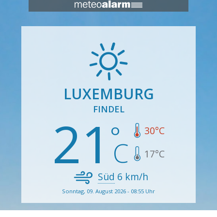
LUXEMBURG
FINDEL
21
30
°C
17
°C
Süd
6
km/h
Sonntag, 09. August 2026 - 08:55 Uhr