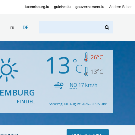
luxembourg.lu
guichet.lu
gouvernement.lu
Andere Seiten
DE
FR
13
26
°C
13
°C
NO
17
km/h
XEMBURG
FINDEL
Samstag, 08. August 2026 - 06:25 Uhr
MEINE PRODUKTE