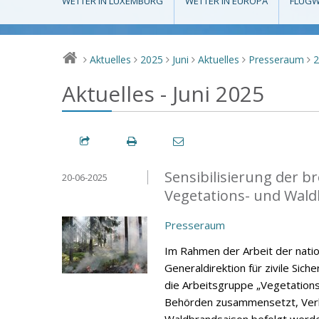
WETTER IN LUXEMBURG
WETTER IN EUROPA
FLUGW
Aktuelles
2025
Juni
Aktuelles
Presseraum
>
>
>
>
>
>
Aktuelles - Juni 2025
Sensibilisierung der br
20-06-2025
Vegetations- und Wal
Presseraum
Im Rahmen der Arbeit der natio
Generaldirektion für zivile Sich
die Arbeitsgruppe „Vegetations
Behörden zusammensetzt, Verha
Waldbrandsaison befolgt werde