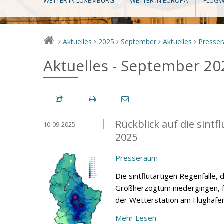
WETTER IN LUXEMBURG
WETTER IN EUROPA
FLUGW
Aktuelles
2025
September
Aktuelles
Presse
>
>
>
>
>
Aktuelles - September 20
Rückblick auf die sint
10-09-2025
2025
Presseraum
Die sintflutartigen Regenfälle
Großherzogtum niedergingen, fü
der Wetterstation am Flughafe
Mehr Lesen