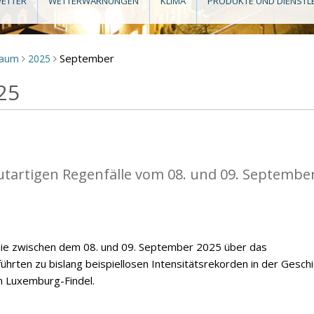
ETTER
WETTERWARNUNGEN
KLIMA
PRODUKTE UND DIENSTL
September
raum
2025
>
>
25
flutartigen Regenfälle vom 08. und 09. Septembe
, die zwischen dem 08. und 09. September 2025 über das
hrten zu bislang beispiellosen Intensitätsrekorden in der Gesch
n Luxemburg-Findel.