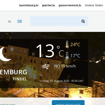
luxembourg.lu
guichet.lu
gouvernement.lu
Andere Seiten
DE
FR
13
24
°C
17
°C
NO
15
km/h
XEMBURG
FINDEL
Freitag, 07. August 2026 - 05:05 Uhr
MEINE PRODUKTE