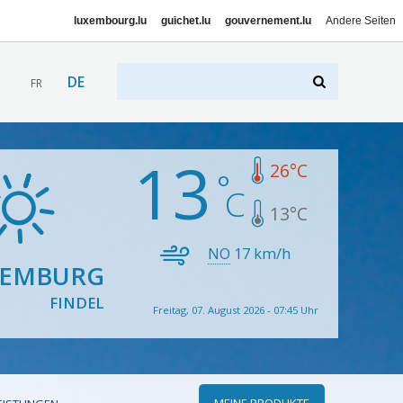
luxembourg.lu
guichet.lu
gouvernement.lu
Andere Seiten
DE
FR
13
26
°C
13
°C
NO
17
km/h
XEMBURG
FINDEL
Freitag, 07. August 2026 - 07:45 Uhr
MEINE PRODUKTE