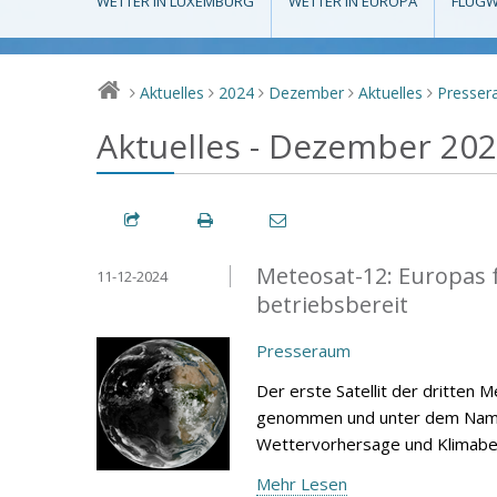
WETTER IN LUXEMBURG
WETTER IN EUROPA
FLUGW
Aktuelles
2024
Dezember
Aktuelles
Presse
>
>
>
>
>
Aktuelles - Dezember 20
Meteosat-12: Europas for
11-12-2024
betriebsbereit
Presseraum
Der erste Satellit der dritten
genommen und unter dem Namen 
Wettervorhersage und Klimabe
Mehr Lesen