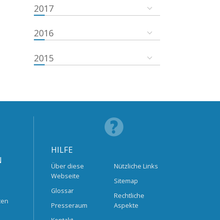
2017
2016
2015
HILFE
N
Über diese
Nützliche Links
Webseite
Sitemap
Glossar
Rechtliche
ten
Presseraum
Aspekte