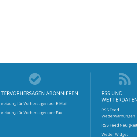
TERVORHERSAGEN ABONNIEREN
RSS UND
WETTERDATE
hreibung für Vorhersagen per E-Mail
RSS Feed
hreibung für Vorhersagen per Fax
Wetterwarnungen
RSS Feed Neuigkei
Wetter Widget