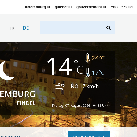
luxembourg.lu
guichet.lu
gouvernement.lu
Andere Seiten
DE
FR
14
24
°C
17
°C
NO
17
km/h
XEMBURG
FINDEL
Freitag, 07. August 2026 - 04:35 Uhr
MEINE PRODUKTE