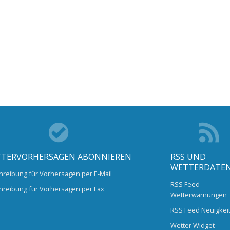
TERVORHERSAGEN ABONNIEREN
RSS UND
WETTERDATE
hreibung für Vorhersagen per E-Mail
RSS Feed
hreibung für Vorhersagen per Fax
Wetterwarnungen
RSS Feed Neuigkei
Wetter Widget