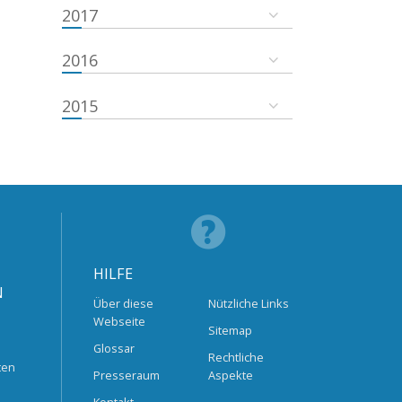
2017
2016
2015
HILFE
N
Über diese
Nützliche Links
Webseite
Sitemap
Glossar
Rechtliche
ten
Presseraum
Aspekte