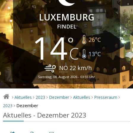
LUXEMBURG
FINDEL
14
26
°C
13
°C
NO
22
km/h
Samstag, 08. August 2026 - 03:55 Uhr
Aktuelles
2023
Dezember
Aktuelles
Presseraum
>
>
>
>
>
>
Dezember
2023
>
Aktuelles - Dezember 2023