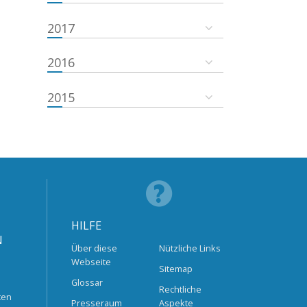
2017
2016
2015
HILFE
N
Über diese
Nützliche Links
Webseite
Sitemap
Glossar
Rechtliche
ten
Presseraum
Aspekte