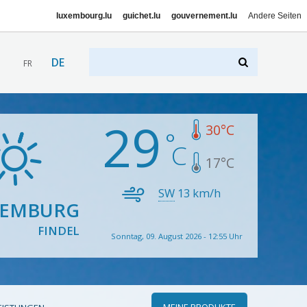
luxembourg.lu
guichet.lu
gouvernement.lu
Andere Seiten
DE
FR
29
30
°C
17
°C
SW
13
km/h
XEMBURG
FINDEL
Sonntag, 09. August 2026 - 12:55 Uhr
MEINE PRODUKTE