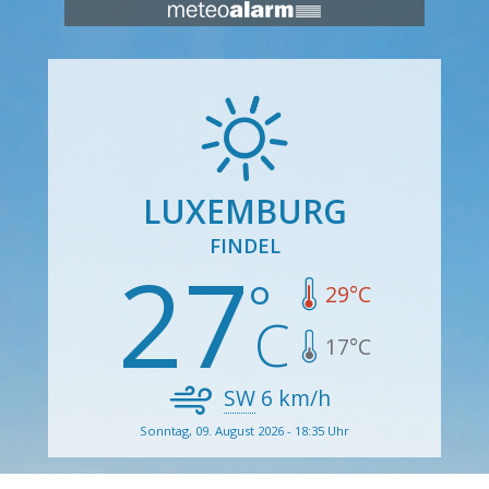
LUXEMBURG
FINDEL
27
29
°C
17
°C
SW
6
km/h
Sonntag, 09. August 2026 - 18:35 Uhr