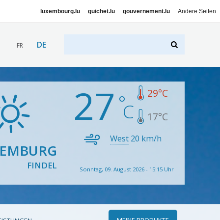
luxembourg.lu
guichet.lu
gouvernement.lu
Andere Seiten
DE
FR
27
29
°C
17
°C
West
20
km/h
XEMBURG
FINDEL
Sonntag, 09. August 2026 - 15:15 Uhr
MEINE PRODUKTE