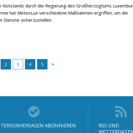
en Notstands durch die Regierung des Großherzogtums Luxembu
emie hat MeteoLux verschiedene Maßnahmen ergriffen, um die
n Dienste sicherzustellen.
2
3
4
5
TERVORHERSAGEN ABONNIEREN
RSS UND
WETTERDATE