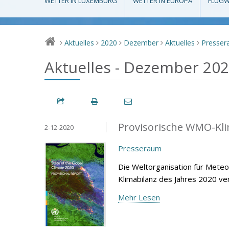
WETTER IN LUXEMBURG
WETTER IN EUROPA
FLUGW
Aktuelles
2020
Dezember
Aktuelles
Presse
>
>
>
>
>
Aktuelles - Dezember 20
Provisorische WMO-Kli
2-12-2020
Presseraum
Die Weltorganisation für Mete
Klimabilanz des Jahres 2020 ver
Mehr Lesen