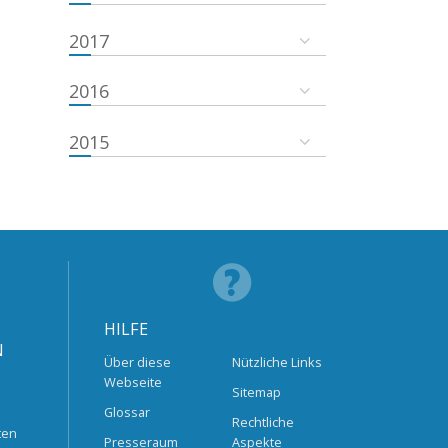
2017
2016
2015
HILFE
N
Über diese
Nützliche Links
Webseite
Sitemap
Glossar
Rechtliche
ten
Presseraum
Aspekte