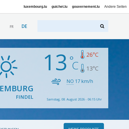
luxembourg.lu
guichet.lu
gouvernement.lu
Andere Seiten
DE
FR
13
26
°C
13
°C
NO
17
km/h
XEMBURG
FINDEL
Samstag, 08. August 2026 - 06:15 Uhr
MEINE PRODUKTE